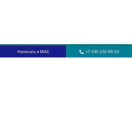
Написать в MAX
+7 495 128-99-53
Главная
Стекла для грузовых автомобилей
Стекла для автобусов
Стекла для спецтехники
Установка автостекол
Замена лобового стекла
Замена бокового стекла
Установка заднего стекла
Замена автостекол с выездом
Гарантия
Контакты
Доставка и оплата