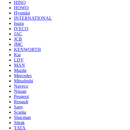
HINO
HOWO
Hyundai
INTERNATIONAL
Isuzu
IVECO
JAC
JCB
JMC
KENWORTH
Kia
LDV
MAN
Mazda
Mercedes
Mitsubishi
Naveco
Nissan
Peugeot
Renault
Sany
Scania
Shacman
Sitrak
TATA