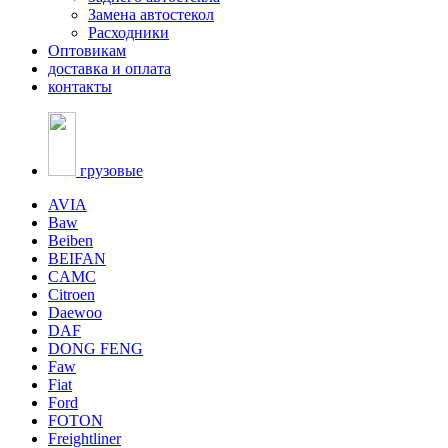
Замена автостекол
Расходники
Оптовикам
доставка и оплата
контакты
грузовые
AVIA
Baw
Beiben
BEIFAN
CAMC
Citroen
Daewoo
DAF
DONG FENG
Faw
Fiat
Ford
FOTON
Freightliner