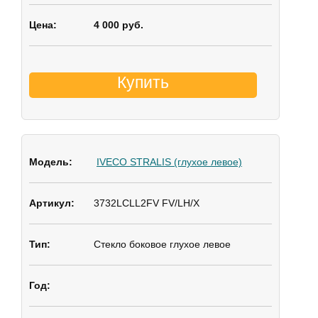
4 000 руб.
Купить
IVECO STRALIS (глухое левое)
3732LCLL2FV FV/LH/X
Стекло боковое
глухое левое