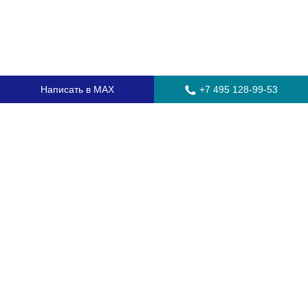
Написать в MAX
+7 495 128-99-53
Главная
Стекла для грузовых автомобилей
Стекла для автобусов
Стекла для спецтехники
Установка автостекол
Замена лобового стекла
Замена бокового стекла
Установка заднего стекла
Замена автостекол с выездом
Гарантия
Контакты
Доставка и оплата
О компании
Оптовикам