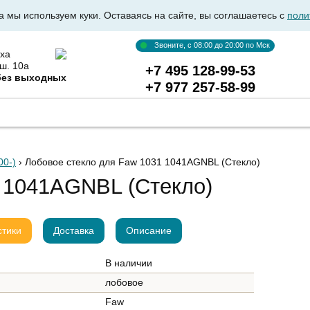
а мы используем куки. Оставаясь на сайте, вы соглашаетесь с
поли
Звоните, с 08:00 до 20:00 по Мск
ха
ш. 10а
+7 495 128-99-53
без выходных
+7 977 257-58-99
ВКА АВТОСТЕКОЛ
ОПТОВИКАМ
ДОСТАВКА И ОПЛ
00-)
› Лобовое стекло для Faw 1031 1041AGNBL
(Стекло)
 1041AGNBL (Стекло)
стики
Доставка
Описание
В наличии
лобовое
Faw