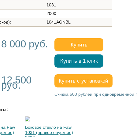
1031
2000-
окод):
1041AGNBL
8 000 руб.
Купить
Купить в 1 клик
12 500
Купить с установкой
руб.
Скидка 500 рублей при одновременной по
нты:
 на Faw
Боковое стекло на Faw
ускное)
1031 (правое опускное)