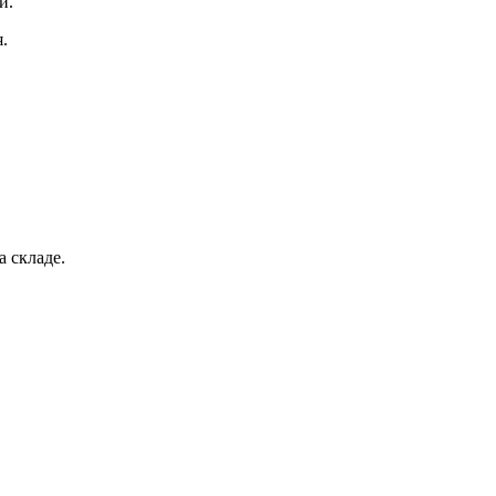
и.
.
а складе.