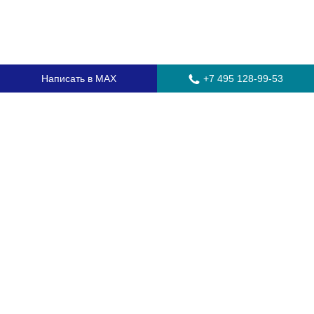
Написать в MAX
+7 495 128-99-53
Главная
Стекла для грузовых автомобилей
Стекла для автобусов
Стекла для спецтехники
Установка автостекол
Замена лобового стекла
Замена бокового стекла
Установка заднего стекла
Замена автостекол с выездом
Гарантия
Контакты
Доставка и оплата
О компании
Оптовикам