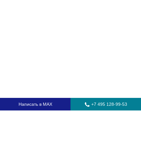
Написать в MAX
+7 495 128-99-53
Главная
Стекла для грузовых автомобилей
Стекла для автобусов
Стекла для спецтехники
Установка автостекол