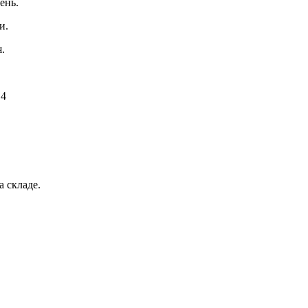
ень.
и.
.
 4
а складе.