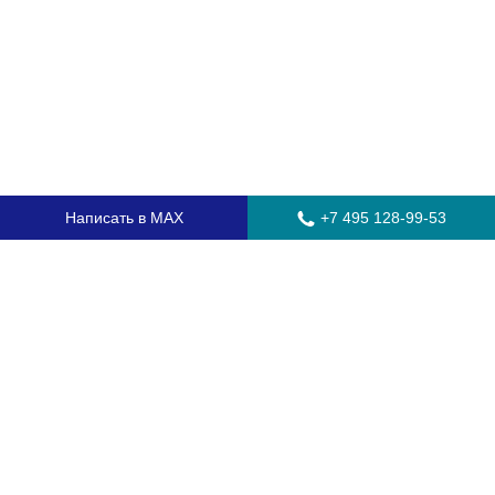
Написать в MAX
+7 495 128-99-53
Главная
Стекла для грузовых автомобилей
Стекла для автобусов
Стекла для спецтехники
Установка автостекол
Замена лобового стекла
Замена бокового стекла
Установка заднего стекла
Замена автостекол с выездом
Гарантия
Контакты