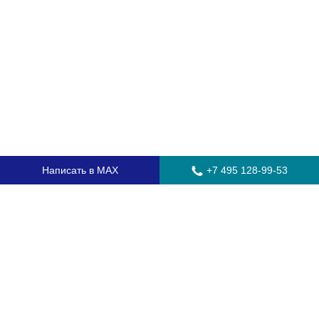
Написать в MAX
+7 495 128-99-53
Главная
Стекла для грузовых автомобилей
Стекла для автобусов
Стекла для спецтехники
Установка автостекол
Замена лобового стекла
Замена бокового стекла
Установка заднего стекла
Замена автостекол с выездом