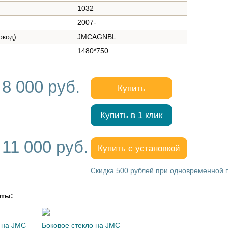
1032
2007-
окод):
JMCAGNBL
1480*750
8 000 руб.
Купить
Купить в 1 клик
11 000 руб.
Купить с установкой
Скидка 500 рублей при одновременной по
нты:
 на JMC
Боковое стекло на JMC