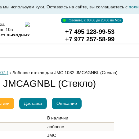
а мы используем куки. Оставаясь на сайте, вы соглашаетесь с
поли
Звоните, с 08:00 до 20:00 по Мск
ха
ш. 10а
+7 495 128-99-53
без выходных
+7 977 257-58-99
ВКА АВТОСТЕКОЛ
ОПТОВИКАМ
ДОСТАВКА И ОПЛ
07-)
› Лобовое стекло для JMC 1032 JMCAGNBL
(Стекло)
2 JMCAGNBL (Стекло)
стики
Доставка
Описание
В наличии
лобовое
JMC