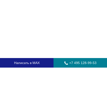
Написать в MAX
+7 495 128-99-53
Главная
Стекла для грузовых автомобилей
Стекла для автобусов
Стекла для спецтехники
Установка автостекол
Замена лобового стекла
Замена бокового стекла
Установка заднего стекла