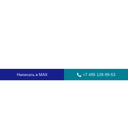
Написать в MAX
+7 495 128-99-53
Главная
Стекла для грузовых автомобилей
Стекла для автобусов
Стекла для спецтехники
Установка автостекол
Замена лобового стекла
Замена бокового стекла
Установка заднего стекла