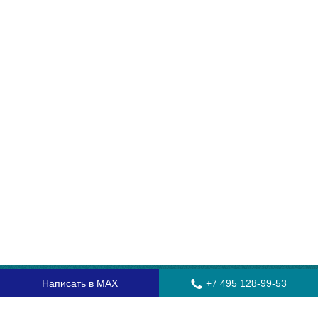
Написать в MAX
+7 495 128-99-53
Главная
Стекла для грузовых автомобилей