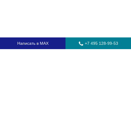
Написать в MAX
+7 495 128-99-53
Главная
Стекла для грузовых автомобилей
Стекла для автобусов
Стекла для спецтехники
Установка автостекол
Замена лобового стекла
Замена бокового стекла
Установка заднего стекла
Замена автостекол с выездом
Гарантия
Контакты
Доставка и оплата
О компании