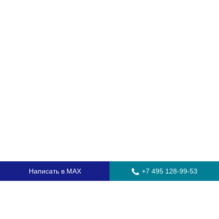
Написать в MAX
+7 495 128-99-53
Главная
Стекла для грузовых автомобилей
Стекла для автобусов
Стекла для спецтехники