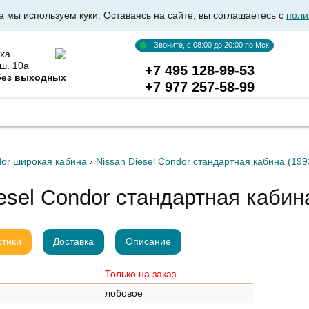
а мы используем куки. Оставаясь на сайте, вы соглашаетесь с
поли
Звоните, с 08:00 до 20:00 по Мск
ха
ш. 10а
+7 495 128-99-53
без выходных
+7 977 257-58-99
ВКА АВТОСТЕКОЛ
ОПТОВИКАМ
ДОСТАВКА И ОПЛ
dor широкая кабина
›
Nissan Diesel Condor стандартная кабина (1993
esel Condor стандартная кабин
стики
Доставка
Описание
Только на заказ
лобовое