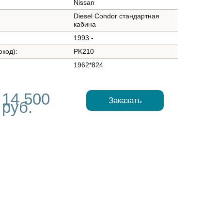
Nissan
Diesel Condor стандартная
кабина
1993 -
окод):
PK210
1962*824
14 500
Заказать
руб.