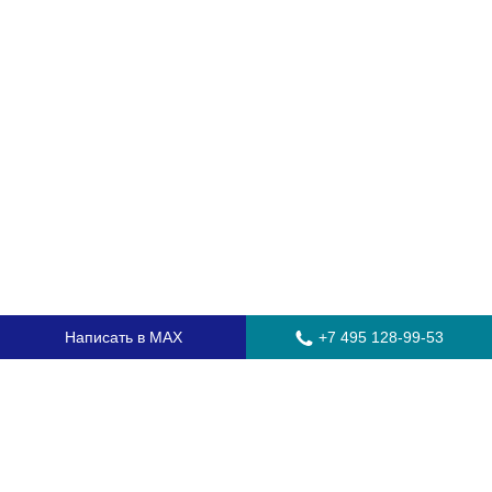
Написать в MAX
+7 495 128-99-53
Главная
Стекла для грузовых автомобилей
Стекла для автобусов
Стекла для спецтехники
Установка автостекол
Замена лобового стекла