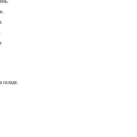
ень.
и.
.
.
я
а складе.