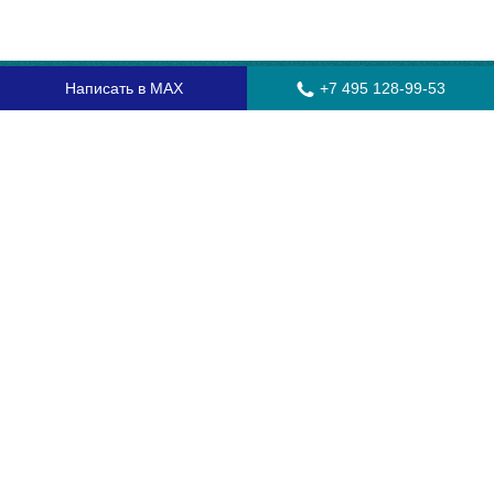
Написать в MAX
+7 495 128-99-53
Главная
Стекла для грузовых автомобилей
Стекла для автобусов
Стекла для спецтехники
Установка автостекол
Замена лобового стекла
Замена бокового стекла
Установка заднего стекла
Замена автостекол с выездом
Гарантия
Контакты
Доставка и оплата
О компании
Оптовикам
Часто задаваемые вопросы
Сертификаты