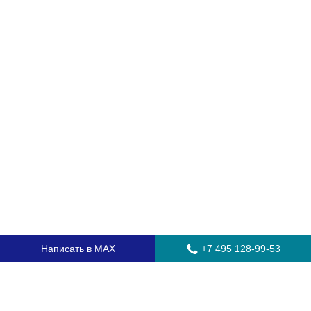
Написать в MAX
+7 495 128-99-53
Главная
Стекла для грузовых автомобилей
Стекла для автобусов
Стекла для спецтехники