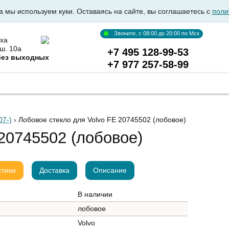
а мы используем куки. Оставаясь на сайте, вы соглашаетесь с
поли
Звоните, с 08:00 до 20:00 по Мск
ха
ш. 10а
+7 495 128-99-53
без выходных
+7 977 257-58-99
ВКА АВТОСТЕКОЛ
ОПТОВИКАМ
ДОСТАВКА И ОПЛ
07-)
› Лобовое стекло для Volvo FE 20745502
(лобовое)
20745502 (лобовое)
стики
Доставка
Описание
В наличии
лобовое
Volvo