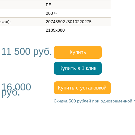
FE
2007-
окод):
20745502 /5010220275
2185x880
11 500 руб.
Купить
Купить в 1 клик
16 000
Купить с установкой
руб.
Скидка 500 рублей при одновременной по