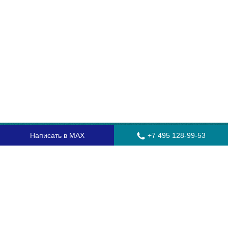
Написать в MAX
+7 495 128-99-53
Главная
Стекла для грузовых автомобилей
Стекла для автобусов
Стекла для спецтехники
Установка автостекол
Замена лобового стекла
Замена бокового стекла
Установка заднего стекла