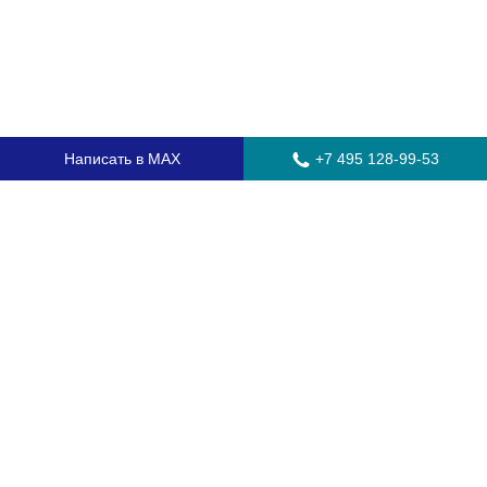
Написать в MAX
+7 495 128-99-53
Главная
Стекла для грузовых автомобилей
Стекла для автобусов
Стекла для спецтехники
Установка автостекол
Замена лобового стекла
Замена бокового стекла
Установка заднего стекла
Замена автостекол с выездом
Гарантия
Контакты
Доставка и оплата
О компании