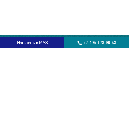
Написать в MAX
+7 495 128-99-53
Главная
Стекла для грузовых автомобилей
Стекла для автобусов
Стекла для спецтехники
Установка автостекол
Замена лобового стекла
Замена бокового стекла
Установка заднего стекла
Замена автостекол с выездом
Гарантия
Контакты
Доставка и оплата
О компании