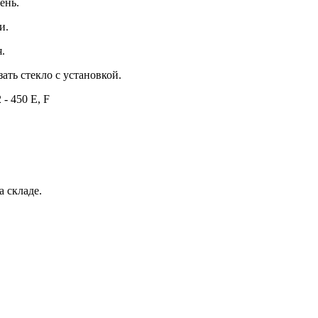
ень.
и.
.
зать стекло с установкой.
- 450 E, F
а складе.