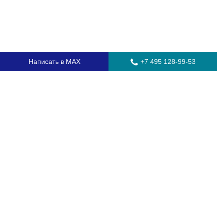
Написать в MAX
+7 495 128-99-53
Главная
Стекла для грузовых автомобилей
Стекла для автобусов
Стекла для спецтехники
Установка автостекол
Замена лобового стекла
Замена бокового стекла
Установка заднего стекла
Замена автостекол с выездом
Гарантия
Контакты
Доставка и оплата
О компании
Оптовикам