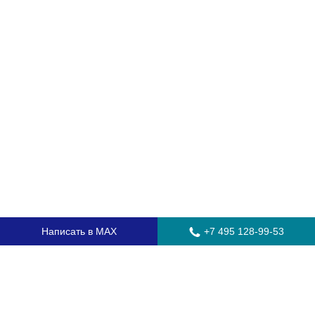
Написать в MAX
+7 495 128-99-53
Главная
Стекла для грузовых автомобилей
Стекла для автобусов
Стекла для спецтехники
Установка автостекол