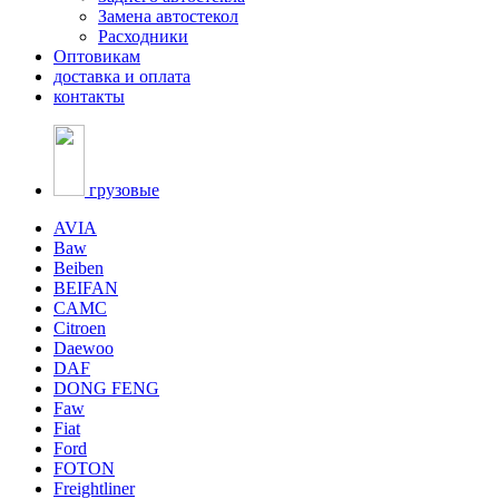
Замена автостекол
Расходники
Оптовикам
доставка и оплата
контакты
грузовые
AVIA
Baw
Beiben
BEIFAN
CAMC
Citroen
Daewoo
DAF
DONG FENG
Faw
Fiat
Ford
FOTON
Freightliner