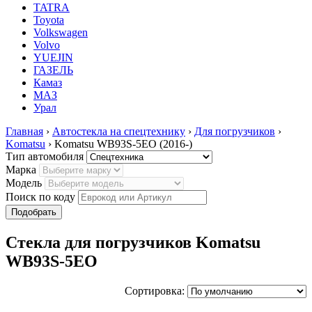
TATRA
Toyota
Volkswagen
Volvo
YUEJIN
ГАЗЕЛЬ
Камаз
МАЗ
Урал
Главная
›
Автостекла на спецтехнику
›
Для погрузчиков
›
Komatsu
› Komatsu WB93S-5EO (2016-)
Тип автомобиля
Марка
Модель
Поиск по коду
Стекла для погрузчиков Komatsu
WB93S-5EO
Сортировка: