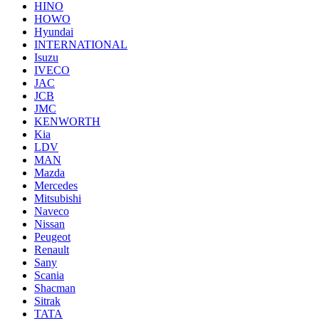
HINO
HOWO
Hyundai
INTERNATIONAL
Isuzu
IVECO
JAC
JCB
JMC
KENWORTH
Kia
LDV
MAN
Mazda
Mercedes
Mitsubishi
Naveco
Nissan
Peugeot
Renault
Sany
Scania
Shacman
Sitrak
TATA