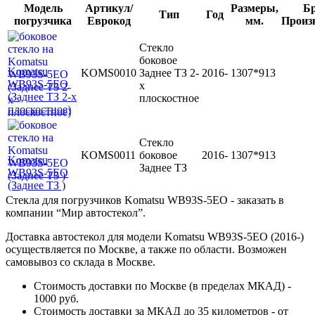
Модель
Артикул/
Размеры,
Бр
Тип
Год
погрузчика
Еврокод
мм.
Произ
Стекло
боковое
Komatsu
KOMS0010
Заднее ТЗ 2-
2016-
1307*913
WB93S-5EO
х
(Заднее ТЗ 2-х
плоскостное
плоскостное)
Стекло
KOMS0011
боковое
2016-
1307*913
Komatsu
Заднее ТЗ
WB93S-5EO
(Заднее ТЗ )
Стекла для погрузчиков Komatsu WB93S-5EO - заказать в
компании “Мир автостекол”.
Доставка автостекол для модели Komatsu WB93S-5EO (2016-)
осуществляется по Москве, а также по области. Возможен
самовывоз со склада в Москве.
Стоимость доставки по Москве (в пределах МКАД) -
1000 руб.
Стоимость доставки за МКАД до 35 километров - от