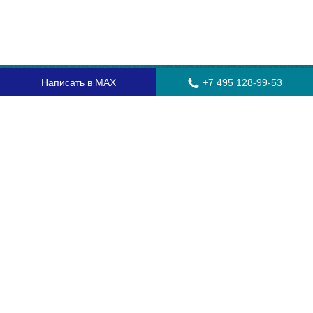
Написать в MAX
+7 495 128-99-53
Главная
Стекла для грузовых автомобилей
Стекла для автобусов
Стекла для спецтехники
Установка автостекол
Замена лобового стекла
Замена бокового стекла
Установка заднего стекла
Замена автостекол с выездом
Гарантия
Контакты
Доставка и оплата
О компании
Оптовикам