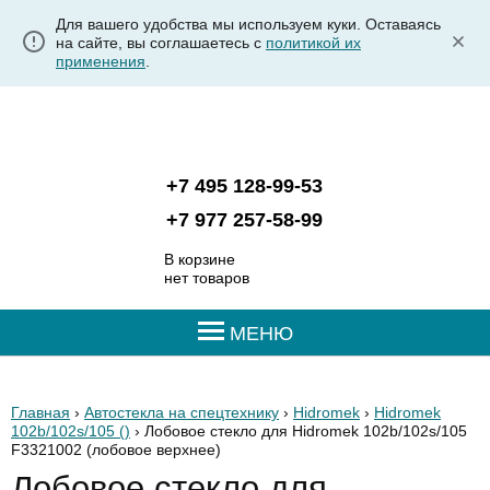
Для вашего удобства мы используем куки. Оставаясь
на сайте, вы соглашаетесь с
политикой их
применения
.
+7 495 128-99-53
+7 977 257-58-99
В корзине
нет товаров
МЕНЮ
Главная
›
Автостекла на спецтехнику
›
Hidromek
›
Hidromek
102b/102s/105 ()
› Лобовое стекло для Hidromek 102b/102s/105
F3321002
(лобовое верхнее)
Лобовое стекло для