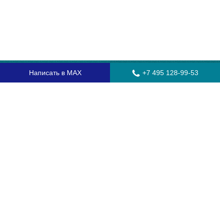
Написать в MAX
+7 495 128-99-53
Главная
Стекла для грузовых автомобилей
Стекла для автобусов
Стекла для спецтехники
Установка автостекол
Замена лобового стекла
Замена бокового стекла
Установка заднего стекла
Замена автостекол с выездом
Гарантия
Контакты
Доставка и оплата
О компании