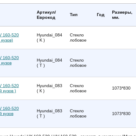
Артикул/
Размеры,
Тип
Год
Еврокод
мм.
V 160-520
Hyundai_084
Стекло
кузов)
( K )
лобовое
V 160-520
Hyundai_084
Стекло
 кузов
( T )
лобовое
V 160-520
Hyundai_083
Стекло
1073*830
 кузов )
( К )
лобовое
V 160-520
Hyundai_083
Стекло
й кузов
1073*830
( T )
лобовое