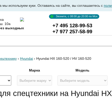
а мы используем куки. Оставаясь на сайте, вы соглашаетесь с
поли
Звоните, с 08:00 до 20:00 по Мск
ха
ш. 10а
+7 495 128-99-53
без выходных
+7 977 257-58-99
ВКА АВТОСТЕКОЛ
ОПТОВИКАМ
ДОСТАВКА И ОПЛ
пецтехнику
›
Hyundai
› Hyundai HX 160-520 / HV 160-520
я
Марка
Модель
для спецтехники на Hyundai HX