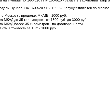
и на Hyundai HX 160-520 / HV 160-520 - заказать в компании “Мир а
одели Hyundai HX 160-520 / HV 160-520 осуществляется по Москве,
по Москве (в пределах МКАД) - 1000 руб.
за МКАД до 35 километров - от 1500 руб. до 3000 руб.
за МКАД более 35 километров - по договорённости.
ента. Стоимость за 1шт. - 1000 руб.