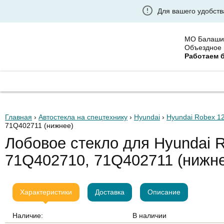
Для вашего удобств
МО Балаши
Объездное 
Работаем 
ГЛАВНАЯ
ГРУЗОВЫЕ АВТОСТЕКЛА
УСТАНО
Главная
›
Автостекла на спецтехнику
›
Hyundai
›
Hyundai Robex 12
71Q402711
(нижнее)
Лобовое стекло для Hyundai R
71Q402710, 71Q402711 (нижн
Характеристики
Доставка
Описание
Наличие:
В наличии