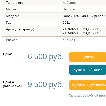
Тип стекла:
лобовое
Марка:
Hyundai
Модель:
Robex 125 - 480 LC (9 сери
Год:
2011-
Артикул (Еврокод):
71Q602710, 71Q602711,
71Q402710, 71Q402711
Размер:
828*451
Цена:
6 500 руб.
Купить
Купить в 1 клик
Цена с
9 500 руб.
Купить с установ
установкой:
Скидка 500 рублей при 