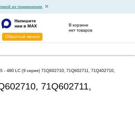
тикой их применения
.
Напишите
В корзине
нам в MAX
нет товаров
Обратный звонок
АТА
КОНТАКТЫ
25 - 480 LC (9 серия) 71Q602710, 71Q602711, 71Q402710,
1Q602710, 71Q602711,