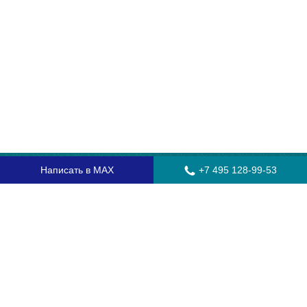
Написать в MAX
+7 495 128-99-53
Главная
Стекла для грузовых автомобилей
Стекла для автобусов
Стекла для спецтехники
Установка автостекол
Замена лобового стекла
Замена бокового стекла
Установка заднего стекла