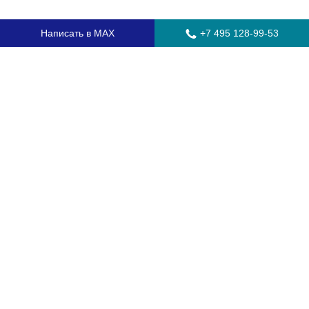
Написать в MAX
+7 495 128-99-53
Главная
Стекла для грузовых автомобилей
Стекла для автобусов
Стекла для спецтехники
Установка автостекол
Замена лобового стекла
Замена бокового стекла
Установка заднего стекла
Замена автостекол с выездом
Гарантия
Контакты
Доставка и оплата
О компании
Оптовикам
Часто задаваемые вопросы
Сертификаты
Соглашение о работе с персональными данными