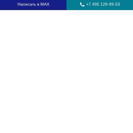
Написать в MAX
+7 495 128-99-53
Главная
Стекла для грузовых автомобилей
Стекла для автобусов
Стекла для спецтехники
Установка автостекол
Замена лобового стекла
Замена бокового стекла
Установка заднего стекла
Замена автостекол с выездом
Гарантия
Контакты
Доставка и оплата
О компании
Оптовикам
Часто задаваемые вопросы
Сертификаты
Соглашение о работе с персональными данными
Как заказать
Обмен и возврат