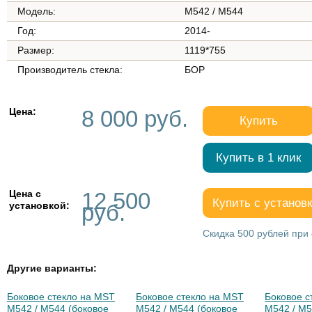
Модель:
M542 / M544
Год:
2014-
Размер:
1119*755
Производитель стекла:
БОР
Цена:
8 000 руб.
Купить
Купить в 1 клик
Цена с
12 500
Купить с установ
установкой:
руб.
Скидка 500 рублей при 
Другие варианты:
Боковое стекло на MST
Боковое стекло на MST
Боковое с
M542 / M544 (боковое
M542 / M544 (боковое
M542 / M5