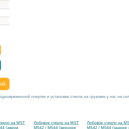
кой
одновременной покупке и установке стекла на грузовик у нас на ск
текло на MST
Лобовое стекло на MST
Лобовое стекло на M
44 (двери
M542 / M544 (верхнее
M542 / M544 (заднее 