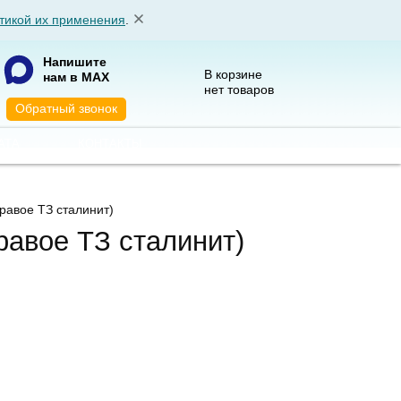
тикой их применения
.
Напишите
В корзине
нам в MAX
нет товаров
Обратный звонок
АТА
КОНТАКТЫ
равое ТЗ сталинит)
равое ТЗ сталинит)