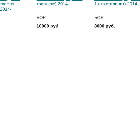
евое тз
триплекс) 2014-
1 отв сталинит) 2014-
 2014-
БОР
БОР
10000 руб.
8000 руб.