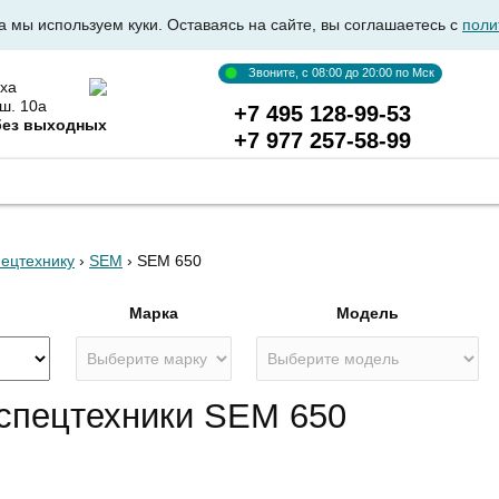
а мы используем куки. Оставаясь на сайте, вы соглашаетесь с
поли
Звоните, с 08:00 до 20:00 по Мск
ха
ш. 10а
+7 495 128-99-53
без выходных
+7 977 257-58-99
ВКА АВТОСТЕКОЛ
ОПТОВИКАМ
ДОСТАВКА И ОПЛ
пецтехнику
›
SEM
› SEM 650
я
Марка
Модель
 спецтехники SEM 650