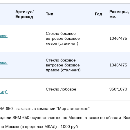
Артикул/
Размеры,
Тип
Год
Еврокод
мм.
Стекло боковое
овое
ветровое боковое
1046*475
левое (сталинит)
Стекло боковое
овое
ветровое боковое
1046*475
правое (сталинит)
Стекло лобовое
950*1070
ит))
M 650 - заказать в компании “Мир автостекол”.
модели SEM 650 осуществляется по Москве, а также по области. Во
по Москве (в пределах МКАД) - 1000 руб.