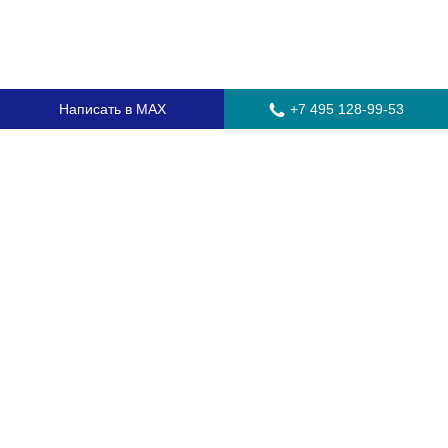
Написать в MAX
+7 495 128-99-53
Главная
Стекла для грузовых автомобилей
Стекла для автобусов
Стекла для спецтехники
Установка автостекол
Замена лобового стекла
Замена бокового стекла
Установка заднего стекла
Замена автостекол с выездом
Гарантия
Контакты
Доставка и оплата
О компании
Оптовикам