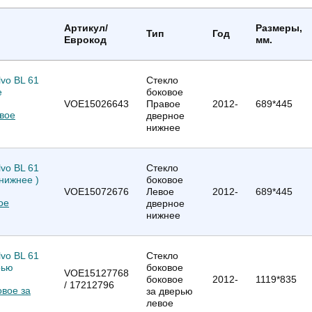
Артикул/
Размеры,
Тип
Год
Еврокод
мм.
Стекло
боковое
VOE15026643
Правое
2012-
689*445
авое
дверное
нижнее
Стекло
боковое
VOE15072676
Левое
2012-
689*445
ое
дверное
нижнее
Стекло
боковое
VOE15127768
боковое
2012-
1119*835
/ 17212796
овое за
за дверью
левое