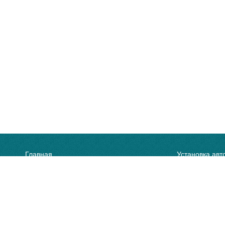
Главная
Установка авт
Стекла для грузовых автомобилей
Замена лобово
Стекла для автобусов
Замена боково
Стекла для спецтехники
Установка зад
Замена автост
Гарантия