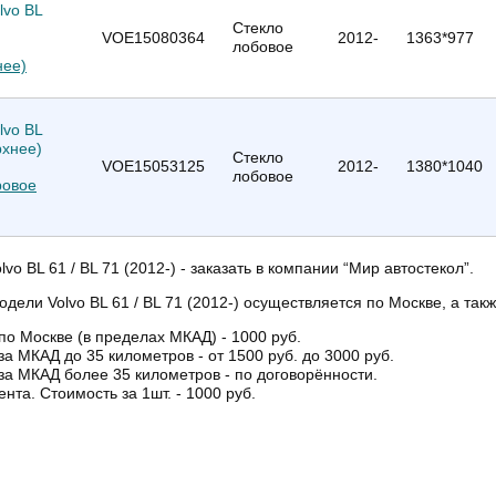
Стекло
VOE15080364
2012-
1363*977
лобовое
нее)
Стекло
VOE15053125
2012-
1380*1040
лобовое
тровое
vo BL 61 / BL 71 (2012-) - заказать в компании “Мир автостекол”.
одели Volvo BL 61 / BL 71 (2012-) осуществляется по Москве, а так
по Москве (в пределах МКАД) - 1000 руб.
за МКАД до 35 километров - от 1500 руб. до 3000 руб.
за МКАД более 35 километров - по договорённости.
ента. Стоимость за 1шт. - 1000 руб.