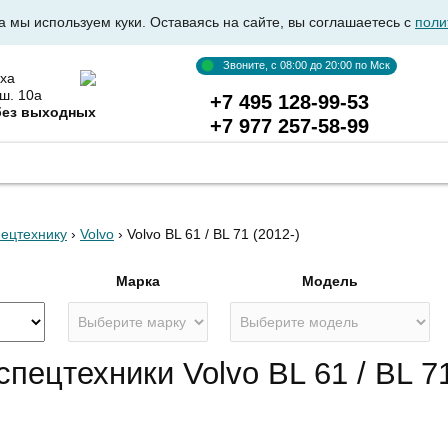
а мы используем куки. Оставаясь на сайте, вы соглашаетесь с
поли
Звоните, с 08:00 до 20:00 по Мск
ха
ш. 10а
+7 495 128-99-53
без выходных
+7 977 257-58-99
ВКА АВТОСТЕКОЛ
ОПТОВИКАМ
ДОСТАВКА И ОПЛ
пецтехнику
›
Volvo
› Volvo BL 61 / BL 71 (2012-)
я
Марка
Модель
пецтехники Volvo BL 61 / BL 71