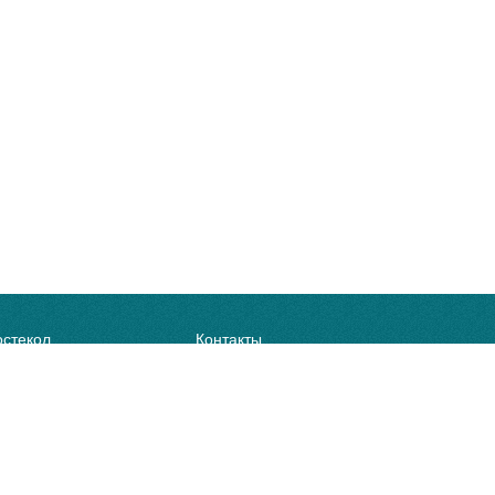
остекол
Контакты
го стекла
Доставка и оплата
го стекла
О компании
него стекла
Оптовикам
екол с выездом
Часто задаваемые вопросы
Сертификаты
Соглашение о работе с персональными