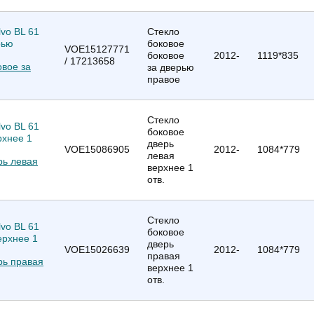
Стекло
боковое
VOE15127771
боковое
2012-
1119*835
/ 17213658
овое за
за дверью
правое
Стекло
боковое
дверь
VOE15086905
2012-
1084*779
левая
ерь левая
верхнее 1
отв.
Стекло
боковое
дверь
VOE15026639
2012-
1084*779
правая
ерь правая
верхнее 1
отв.