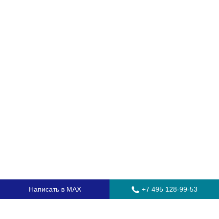
Написать в MAX
+7 495 128-99-53
Главная
Стекла для грузовых автомобилей