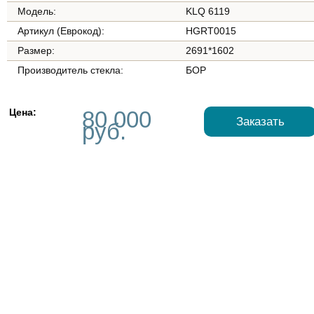
Модель:
KLQ 6119
Артикул (Еврокод):
HGRT0015
Размер:
2691*1602
Производитель стекла:
БОР
Цена:
80 000
Заказать
руб.