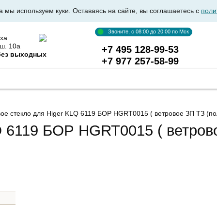
а мы используем куки. Оставаясь на сайте, вы соглашаетесь с
поли
Звоните, с 08:00 до 20:00 по Мск
ха
ш. 10а
+7 495 128-99-53
без выходных
+7 977 257-58-99
ВКА АВТОСТЕКОЛ
ОПТОВИКАМ
ДОСТАВКА И ОПЛ
вое стекло для Higer KLQ 6119 БОР HGRT0015
( ветровое ЗП ТЗ (по
Q 6119 БОР HGRT0015 ( ветрово