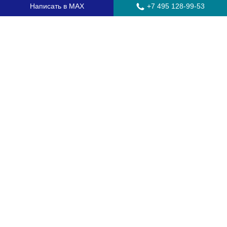
Написать в MAX
+7 495 128-99-53
Главная
Стекла для грузовых автомобилей
Стекла для автобусов
Стекла для спецтехники
Установка автостекол
Замена лобового стекла
Замена бокового стекла
Установка заднего стекла
Замена автостекол с выездом
Гарантия
Контакты
Доставка и оплата
О компании
Оптовикам
Часто задаваемые вопросы
Сертификаты
Соглашение о работе с персональными данными
Как заказать
Обмен и возврат