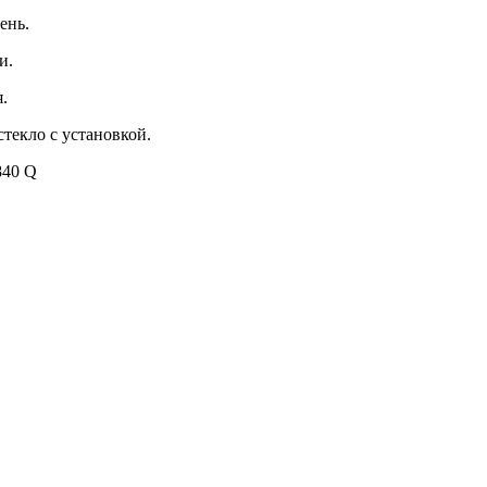
ень.
и.
.
текло с установкой.
840 Q