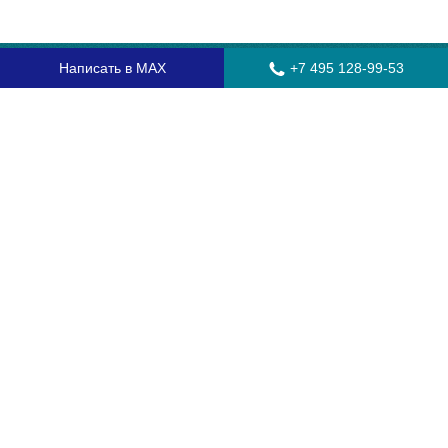
Написать в MAX
+7 495 128-99-53
Главная
Стекла для грузовых автомобилей
Стекла для автобусов
Стекла для спецтехники
Установка автостекол
Замена лобового стекла
Замена бокового стекла
Установка заднего стекла
Замена автостекол с выездом
Гарантия
Контакты
Доставка и оплата
О компании
Оптовикам
Часто задаваемые вопросы
Сертификаты