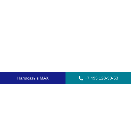
Написать в MAX
+7 495 128-99-53
Главная
Стекла для грузовых автомобилей
Стекла для автобусов
Стекла для спецтехники
Установка автостекол
Замена лобового стекла
Замена бокового стекла
Установка заднего стекла