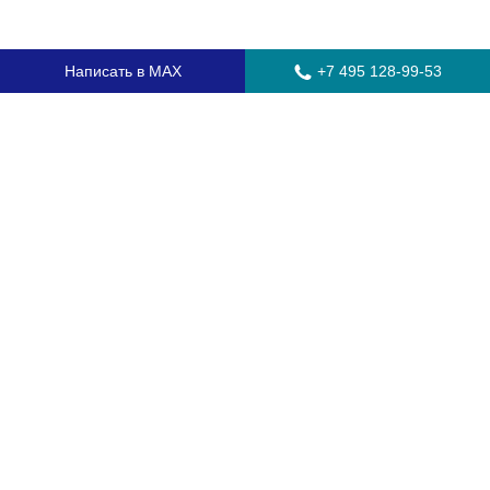
Написать в MAX
+7 495 128-99-53
Главная
Стекла для грузовых автомобилей
Стекла для автобусов
Стекла для спецтехники
Установка автостекол
Замена лобового стекла
Замена бокового стекла
Установка заднего стекла
Замена автостекол с выездом
Гарантия
Контакты
Доставка и оплата
О компании
Оптовикам
Часто задаваемые вопросы
Сертификаты