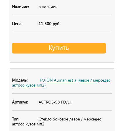
в наличии
11 500 руб.
Купить
FOTON Auman est a (левое / мерседес
актрос кузов мп2)
ACTROS-98 FD/LH
Стекло боковое
левое / мерседес
актрос кузов мп2