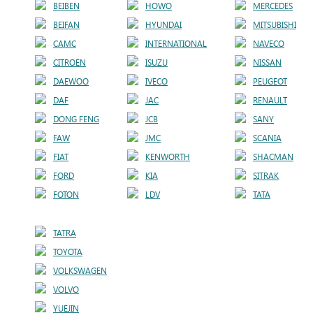
BEIBEN
HOWO
MERCEDES
BEIFAN
HYUNDAI
MITSUBISHI
CAMC
INTERNATIONAL
NAVECO
CITROEN
ISUZU
NISSAN
DAEWOO
IVECO
PEUGEOT
DAF
JAC
RENAULT
DONG FENG
JCB
SANY
FAW
JMC
SCANIA
FIAT
KENWORTH
SHACMAN
FORD
KIA
SITRAK
FOTON
LDV
TATA
TATRA
TOYOTA
VOLKSWAGEN
VOLVO
YUEJIN