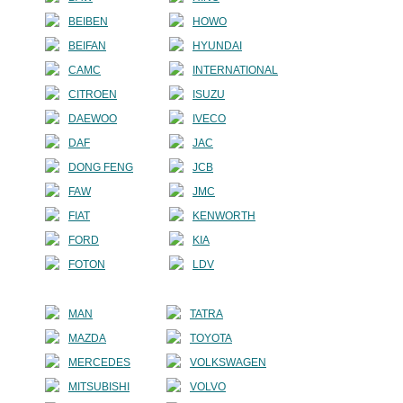
BEIBEN
HOWO
BEIFAN
HYUNDAI
CAMC
INTERNATIONAL
CITROEN
ISUZU
DAEWOO
IVECO
DAF
JAC
DONG FENG
JCB
FAW
JMC
FIAT
KENWORTH
FORD
KIA
FOTON
LDV
MAN
TATRA
MAZDA
TOYOTA
MERCEDES
VOLKSWAGEN
MITSUBISHI
VOLVO