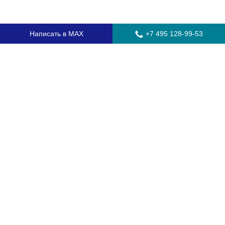
Написать в MAX
+7 495 128-99-53
Главная
Стекла для грузовых автомобилей
Стекла для автобусов
Стекла для спецтехники
Установка автостекол
Замена лобового стекла
Замена бокового стекла
Установка заднего стекла
Замена автостекол с выездом
Гарантия
Контакты
Доставка и оплата
О компании
Оптовикам
Часто задаваемые вопросы
Сертификаты