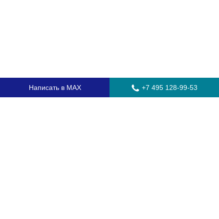
Написать в MAX
+7 495 128-99-53
Главная
Стекла для грузовых автомобилей
Стекла для автобусов
Стекла для спецтехники
Установка автостекол
Замена лобового стекла
Замена бокового стекла
Установка заднего стекла
Замена автостекол с выездом
Гарантия
Контакты